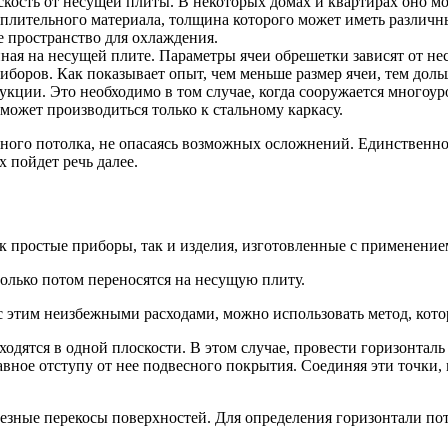
скость от несущей плиты. В некоторых домах и квартирах оно мо
плительного материала, толщина которого может иметь различн
 пространство для охлаждения.
нная на несущей плите. Параметры ячеи обрешетки зависят от не
иборов. Как показывает опыт, чем меньше размер ячеи, тем дол
кции. Это необходимо в том случае, когда сооружается многоу
ожет производиться только к стальному каркасу.
ного потолка, не опасаясь возможных осложнений. Единственно,
 пойдет речь далее.
ак простые приборы, так и изделия, изготовленные с применени
только потом переносятся на несущую плиту.
с этим неизбежными расходами, можно использовать метод, кото
ходятся в одной плоскости. В этом случае, провести горизонтал
авное отступу от нее подвесного покрытия. Соединяя эти точк
рьезные перекосы поверхностей. Для определения горизонтали по