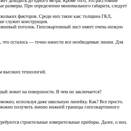
жет доходить до одного метра. Кроме того, это расстояние
ые размеры. При определении минимального габарита, следует
скольких факторов. Среди них такие как: толщина ГКЛ,
ьше служит конструкция.
ровневый потолок. Гипсокартонный лист имеет очень низкую
 что осталось — точно нанести все необходимые линии. Для
ем высоких технологий.
рый лежит на поверхности. В чем он заключается?
ь можно, используя даже школьную линейку. Как? Все просто.
и, можно получить линию нижней границы гипсокартонного
требуются строительные измерительные приборы. Далее, о них.