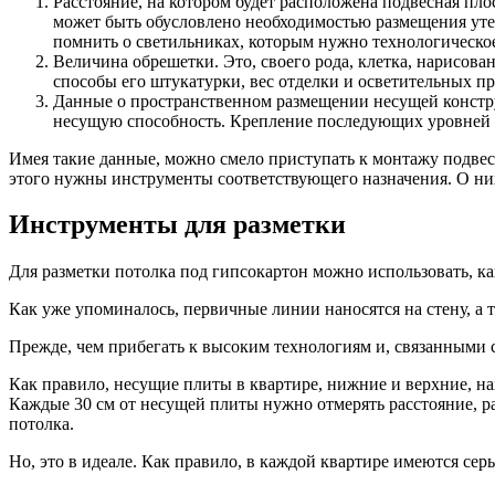
Расстояние, на котором будет расположена подвесная пло
может быть обусловлено необходимостью размещения уте
помнить о светильниках, которым нужно технологическое
Величина обрешетки. Это, своего рода, клетка, нарисова
способы его штукатурки, вес отделки и осветительных пр
Данные о пространственном размещении несущей констру
несущую способность. Крепление последующих уровней м
Имея такие данные, можно смело приступать к монтажу подвес
этого нужны инструменты соответствующего назначения. О них
Инструменты для разметки
Для разметки потолка под гипсокартон можно использовать, к
Как уже упоминалось, первичные линии наносятся на стену, а 
Прежде, чем прибегать к высоким технологиям и, связанными 
Как правило, несущие плиты в квартире, нижние и верхние, на
Каждые 30 см от несущей плиты нужно отмерять расстояние, р
потолка.
Но, это в идеале. Как правило, в каждой квартире имеются се