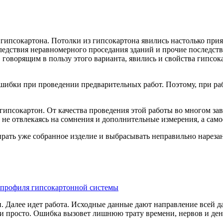
ас гипсокартона. Потолки из гипсокартона явились настолько пр
ледствия неравномерного проседания зданий и прочие последст
оворящим в пользу этого варианта, явились и свойства гипсока
ь ошибки при проведении предварительных работ. Поэтому, при 
гипсокартон. От качества проведения этой работы во многом зав
 не отвлекаясь на сомнения и дополнительные измерения, а само
бирать уже собранное изделие и выбрасывать неправильно нареза
. Далее идет работа. Исходные данные дают направление всей 
о и просто. Ошибка вызовет лишнюю трату времени, нервов и ден