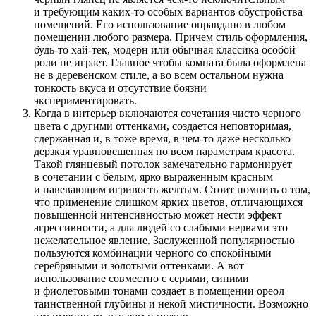
и требующим каких-то особых вариантов обустройства
помещений. Его использование оправдано в любом
помещении любого размера. Причем стиль оформления,
будь-то хай-тек, модерн или обычная классика особой
роли не играет. Главное чтобы комната была оформлена
не в деревенском стиле, а во всем остальном нужна
тонкость вкуса и отсутствие боязни
экспериментировать.
Когда в интерьер включаются сочетания чисто черного
цвета с другими оттенками, создается неповторимая,
сдержанная и, в тоже время, в чем-то даже несколько
дерзкая уравновешенная по всем параметрам красота.
Такой глянцевый потолок замечательно гармонирует
в сочетании с белым, ярко выраженным красным
и навевающим игривость желтым. Стоит помнить о том,
что применение слишком ярких цветов, отличающихся
повышенной интенсивностью может нести эффект
агрессивности, а для людей со слабыми нервами это
нежелательное явление. Заслуженной популярностью
пользуются комбинации черного со спокойными
серебряными и золотыми оттенками. А вот
использование совместно с серыми, синими
и фиолетовыми тонами создает в помещении ореол
таинственной глубины и некой мистичности. Возможно