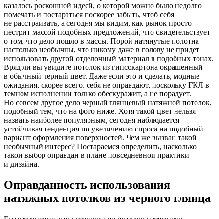
казалось роскошной идеей, о которой можно было недолго
помечать и постараться поскорее забыть, чтоб себя
не расстраивать, а сегодня мы видим, как рынок просто
пестрит массой подобных предложений, что свидетельствует
о том, что дело пошло в массы. Порой натянутые полотна
настолько необычны, что никому даже в голову не придет
использовать другой отделочный материал в подобных тонах.
Вряд ли вы увидите потолок из гипсокартона окрашенный
в обычный черный цвет. Даже если это и сделать, модные
ожидания, скорее всего, себя не оправдают, поскольку ГКЛ в
темном исполнении только обескуражит, а не порадует.
Но совсем другое дело черный глянцевый натяжной потолок,
подобный тем, что на фото ниже. Хотя такой цвет нельзя
назвать наиболее популярным, сегодня наблюдается
устойчивая тенденция по увеличению спроса на подобный
вариант оформления поверхностей. Чем же вызван такой
необычный интерес? Постараемся определить, насколько
такой выбор оправдан в плане повседневной практики
и дизайна.
Оправданность использования
натяжных потолков из черного глянца
Бытует мнение, что установка на потолок натяжного