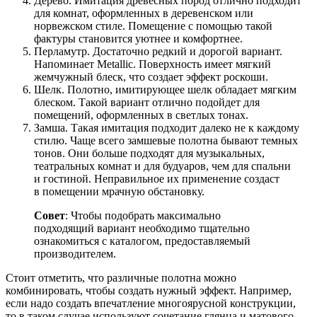
Дерево. Имитация древесных пород отлично подходит
для комнат, оформленных в деревенском или
норвежском стиле. Помещение с помощью такой
фактуры становится уютнее и комфортнее.
Перламутр. Достаточно редкий и дорогой вариант.
Напоминает Metallic. Поверхность имеет мягкий
жемчужный блеск, что создает эффект роскоши.
Шелк. Полотно, имитирующее шелк обладает мягким
блеском. Такой вариант отлично подойдет для
помещений, оформленных в светлых тонах.
Замша. Такая имитация подходит далеко не к каждому
стилю. Чаще всего замшевые полотна бывают темных
тонов. Они больше подходят для музыкальных,
театральных комнат и для будуаров, чем для спальни
и гостиной. Неправильное их применение создаст
в помещении мрачную обстановку.
Совет
: Чтобы подобрать максимально
подходящий вариант необходимо тщательно
ознакомиться с каталогом, предоставляемый
производителем.
Стоит отметить, что различные полотна можно
комбинировать, чтобы создать нужный эффект. Например,
если надо создать впечатление многоярусной конструкции,
то в таком случае используют сочетание глянца и матового