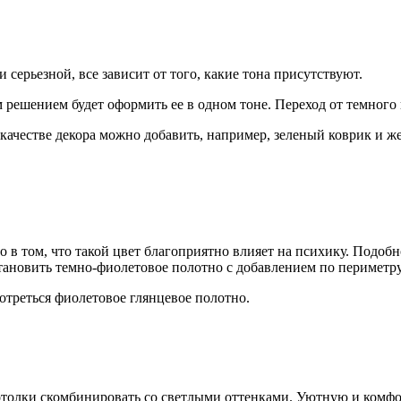
 серьезной, все зависит от того, какие тона присутствуют.
 решением будет оформить ее в одном тоне. Переход от темного 
качестве декора можно добавить, например, зеленый коврик и ж
ло в том, что такой цвет благоприятно влияет на психику. Подо
становить темно-фиолетовое полотно с добавлением по периметру
отреться фиолетовое глянцевое полотно.
 потолки скомбинировать со светлыми оттенками. Уютную и комф