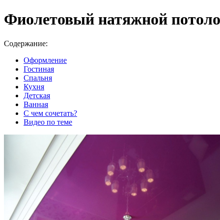
Фиолетовый натяжной потоло
Содержание:
Оформление
Гостиная
Спальня
Кухня
Детская
Ванная
С чем сочетать?
Видео по теме