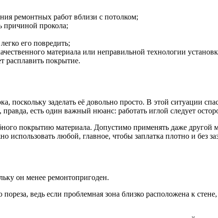
ния ремонтных работ вблизи с потолком;
ь причиной прокола;
легко его повредить;
качественного материала или неправильной технологии установк
т расплавить покрытие.
рка, поскольку заделать её довольно просто. В этой ситуации сп
, правда, есть один важный нюанс: работать иглой следует осто
ного покрытию материала. Допустимо применять даже другой мат
о использовать любой, главное, чтобы заплатка плотно и без за
льку он менее ремонтопригоден.
 пореза, ведь если проблемная зона близко расположена к стене, 