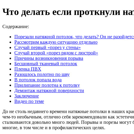
Что делать если проткнули н
Содержание:
Порезали натяжной потолок, что делать? Он не разойдетс
Рассмотрим каждую ситуацию отдельно
Случай первый «порез у стены»
Случай второй «порез рядом с люстрой»
Причины возникновения порыва
Бесшовный тканевый потолок
Пленка ПВХ
Разошлось полотно по шву
В потолок попала вода
Прилипание полотна к потолку
Демонтаж натяжной поверхности
Заключение
Видео по теме
До не столь недавнего времени натяжные потолки в наших края
чем-то необычным, отлично себя зарекомендовали как эстетич
сталкиваются довольно много людей. Порывы и порезы могут бы
многие, в том числе и в профилактических целях.