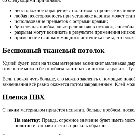
со следующими причинами:
неосторожное обращение с полотном в процессе выполне
любая неосторожность при установке карниза может стат
использование предметов с острыми краями;
бутылочная пробка, «выстрелившая» в потолок, способна 
разрывы могут возникать в результате применения низко
применение слишком мощного источника света, что може
Бесшовный тканевый потолок
Удачей будет, если на таком материале возникнет маленькая ды
отверстие можно без проблем заштопать и потом закрасить. Тут
Если прокол чуть больше, его можно заклеить с помощью подоб
заклеивания всё равно окажется потом закрашенным. Клей можн
Пленка ПВХ
С таким материалом придётся испытать больше проблем, поско
На заметку:
Правда, огромное значение будет иметь место
полотно и заправить его в профиль обратно.