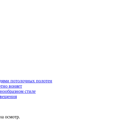
едями потолочных полотен
отно воняет
нообразном стиле
свещения
на осмотр.