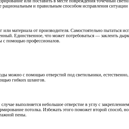
корирование или поставить в месте повреждения точечный свет
ее рациональным и правильным способом исправления ситуации 
г или материала от производителя. Самостоятельно пытаться исп
венный. Единственное, что может потребоваться — заклеить дыр
мы с помощью профессионалов.
воды можно с помощью отверстий под светильники, естественно,
мощью гибких шлангов.
случае выполняется небольшое отверстие в углу с закреплением
рмирование потолка. Избежать этого поможет второй способ, но
тажной пены.