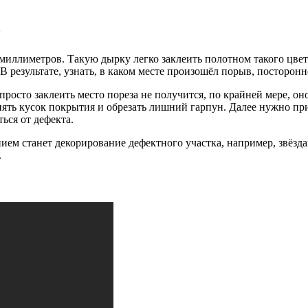
о
иллиметров. Такую дырку легко заклеить полотном такого цвет
 В результате, узнать, в каком месте произошёл порыв, посторо
просто заклеить место пореза не получится, по крайней мере, оно
нять кусок покрытия и обрезать лишний гарпун. Далее нужно при
ься от дефекта.
нием станет декорирование дефектного участка, например, звёз
.