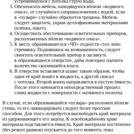
устремившуюся с потолка струю воды.
Обезопасить мебель, находящуюся вблизи «водяного
очага», от случайного соприкосновения с водой, если
в «пузыре» случайно образуется трещина. Мебель
следует защитить, укрыв целлофановыми материалами
(плёнка, пакет).
Осуществить обесточивание осветительных приборов,
расположенных вблизи «водяного очага».
К месту образовавшегося «ЧП» поднести стол либо
стремянку. Поднявшись на возвышенность, следует
свинтить осветительный прибор и заглянуть
в образовавшееся отверстие, дабы повторно оценить
количество скопившейся влаги.
В отверстие вставляется шланг таким образом, чтобы
один её край вошёл в жидкость, а другой свисал
с потолка. Второй конец направляется в пустую ёмкость.
После этого начинается непосредственный процесс
слива жидкости с поверхности с натяжного полотна.
В случае, если образовавшийся «пузырь» расположен вблизи
стены, то его ликвидировать следует более простым
способом. Для этого потребуется высвободить край материала
из удерживающего его зацепа. К освобождённому краю
материала подставляется ёмкость. Край материала постепенно
(без резких рывков) опускается до того момента, пока