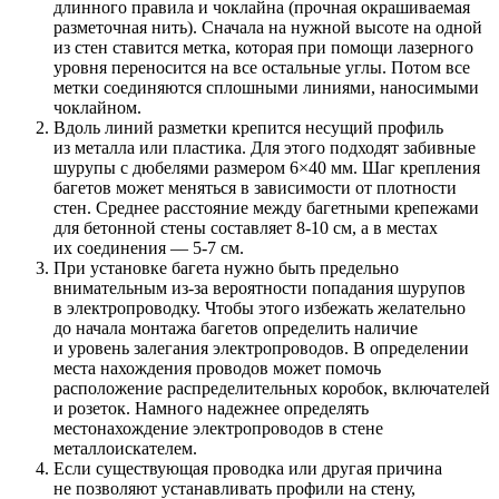
длинного правила и чоклайна (прочная окрашиваемая
разметочная нить). Сначала на нужной высоте на одной
из стен ставится метка, которая при помощи лазерного
уровня переносится на все остальные углы. Потом все
метки соединяются сплошными линиями, наносимыми
чоклайном.
Вдоль линий разметки крепится несущий профиль
из металла или пластика. Для этого подходят забивные
шурупы с дюбелями размером 6×40 мм. Шаг крепления
багетов может меняться в зависимости от плотности
стен. Среднее расстояние между багетными крепежами
для бетонной стены составляет 8-10 см, а в местах
их соединения — 5-7 см.
При установке багета нужно быть предельно
внимательным из-за вероятности попадания шурупов
в электропроводку. Чтобы этого избежать желательно
до начала монтажа багетов определить наличие
и уровень залегания электропроводов. В определении
места нахождения проводов может помочь
расположение распределительных коробок, включателей
и розеток. Намного надежнее определять
местонахождение электропроводов в стене
металлоискателем.
Если существующая проводка или другая причина
не позволяют устанавливать профили на стену,