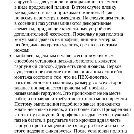
а другой — для установки декоративного элемента
в виде продольной планки. В этом случае пленку
закладывают в паз и прижимают клином. И так
по всему периметру помещения. На следующем этапе
в соседний паз устанавливаются декоративные
элементы, придающие крепежному устройству
дополнительной жесткости. Поскольку края полотна
могут выглядывать из профиля, лишний материал
необходимо аккуратно удалить, срезав его острым
ножом;
наиболее надежным и чаще всего применяемым
способом установки натяжных полотен, является
гарпунный способ. Здесь есть свои нюансы. Первое
существенное отличие от выше описанных способов
монтажа состоит в том, что на ПВХ-полотно,
изготовленное по заданному размеру, со всех сторон
заранее приваривается продольный профиль,
называемый гарпуном. Это происходит не на месте
работ, а на заводе и требует достаточно много времени.
Поэтому выполнения подобного заказа приходится
ждать несколько недель, а то и более того. Приваренный
к полотну гарпунный профиль вкладывается в нужный
паз на багете, в результате чего крючковидная часть
гарпуна просто защелкивается внутри багета и за счет
этого надежно фиксируется. После установки полотна