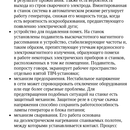
в результате прожигания. Также есть вероятность
выхода из строя сварочного электрода. Вмонтированная
в станок система в автоматическом режиме регулирует
работу генератора, снижая его мощность тогда, когда
есть вероятность искрообразования, предшествующего
появлению электрической дуги;
устройство для подавления помех. На станок
установлены подавитель выскочастотного магнитного
рассеивания и устройство, стабилизирующие частоты и,
таким образом, препятствующее утечкам вредоносного
электромагнитного излучения, образующего помехи
в работе некоторых электрических приборов и станков,
расположенных в том же помещении. Подавитель,
попросту говоря, экранирует рабочее пространство
отдельно взятой ТВЧ-установки;
механизм предохранения. Нестабильное напряжение
в сети может спровоцировать отключение оборудования
или еще более серьезные проблемы. Для
предотвращения подобных ситуаций на станке есть
защитный механизм. Защитное реле в случае скачка
напряжения способно сохранить работоспособность
лампы генератора и блока питания;
механизм сваривания. Его работа основана
на диэлектрическом нагревании спаиваемых полотен,
между которыми устанавливается контакт. Процесс