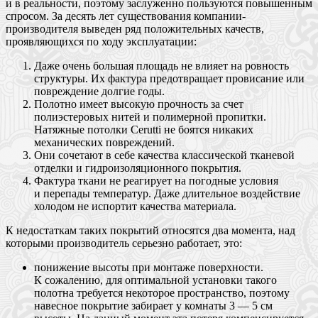
и в реальности, поэтому заслуженно пользуются повышенным
спросом. За десять лет существования компании-
производителя выведен ряд положительных качеств,
проявляющихся по ходу эксплуатации:
Даже очень большая площадь не влияет на ровность
структуры. Их фактура предотвращает провисание или
повреждение долгие годы.
Полотно имеет высокую прочность за счет
полиэстеровых нитей и полимерной пропитки.
Натяжные потолки Cerutti не боятся никаких
механических повреждений.
Они сочетают в себе качества классической тканевой
отделки и гидроизоляционного покрытия.
Фактура ткани не реагирует на погодные условия
и перепады температур. Даже длительное воздействие
холодом не испортит качества материала.
К недостаткам таких покрытий относятся два момента, над
которыми производитель серьезно работает, это:
понижение высоты при монтаже поверхности.
К сожалению, для оптимальной установки такого
полотна требуется некоторое пространство, поэтому
навесное покрытие забирает у комнаты 3 — 5 см