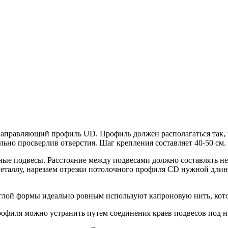
направляющий профиль UD. Профиль должен располагаться так, 
ьно просверлив отверстия. Шаг крепления составляет 40-50 см.
е подвесы. Расстояние между подвесами должно составлять не 
еталлу, нарезаем отрезки потолочного профиля CD нужной длины
глой формы идеально ровным используют капроновую нить, кото
филя можно устранить путем соединения краев подвесов под ним