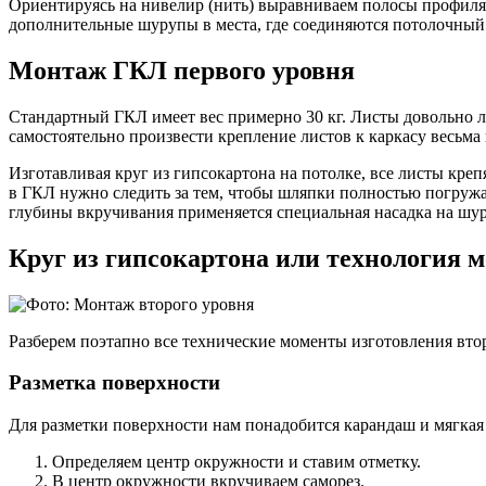
Ориентируясь на нивелир (нить) выравниваем полосы профиля 
дополнительные шурупы в места, где соединяются потолочны
Монтаж ГКЛ первого уровня
Стандартный ГКЛ имеет вес примерно 30 кг. Листы довольно л
самостоятельно произвести крепление листов к каркасу весьма
Изготавливая круг из гипсокартона на потолке, все листы кре
в ГКЛ нужно следить за тем, чтобы шляпки полностью погружал
глубины вкручивания применяется специальная насадка на шур
Круг из гипсокартона или технология м
Разберем поэтапно все технические моменты изготовления вто
Разметка поверхности
Для разметки поверхности нам понадобится карандаш и мягка
Определяем центр окружности и ставим отметку.
В центр окружности вкручиваем саморез.