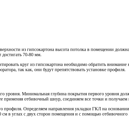
оверхности из гипсокартона высота потолка в помещении должн
 достигать 70-80 мм.
тировать круг из гипсокартона необходимо обратить внимание н
ратора, так как, они будут препятствовать установке профиля.
ого уровня. Минимальная глубина покрытия первого уровня дол
лее применяя отбивочный шнур, соединяем все точки и получае
о профиля. Определяем направления укладки ГКЛ на основании.
60 см в углах с двух сторон помещения и с помощью отбивочно