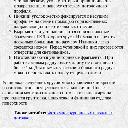
металлическому уголку, который привинчивается
к закрепленным наверху отрезкам потолочного
профиля.
Нижний уголок жестко фиксируется с несущим
профилем на стене с помощью горизонтальных
направляющих и вертикальных отвесов.
Вырезаются и устанавливаются горизонтальные
фрагменты ГКЛ второго яруса. Их можно вырезать
несколько большими по размеру. Излишки легко
срезаются ножом. Перед установкой в них прорезаются
отверстия для светильников.
Изготавливаются узкие торцевые фрагменты. При
работе с малым радиусом, их длину не стоит делать
более 1 м. Для прямых участков и большого радиуса
можно использовать полосу от целого листа.
Установка следующих ярусов многоуровневых покрытий
из гипсокартона осуществляется аналогично. После
окончания монтажа сложного потолка из гипсокартона
проводится грунтовка, шпаклевка и финишная отделка
поверхности.
Также читайте:
Фото многоуровневых натяжных
потолков
.