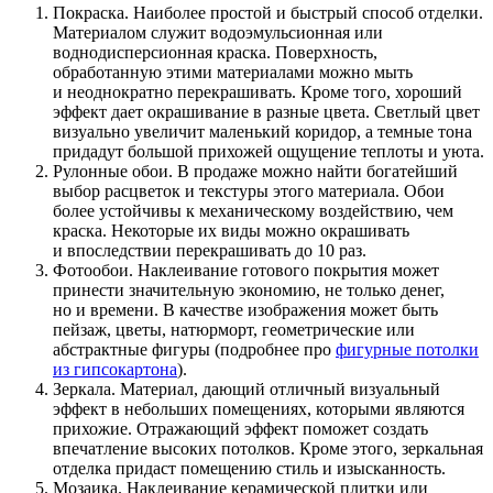
Покраска. Наиболее простой и быстрый способ отделки.
Материалом служит водоэмульсионная или
воднодисперсионная краска. Поверхность,
обработанную этими материалами можно мыть
и неоднократно перекрашивать. Кроме того, хороший
эффект дает окрашивание в разные цвета. Светлый цвет
визуально увеличит маленький коридор, а темные тона
придадут большой прихожей ощущение теплоты и уюта.
Рулонные обои. В продаже можно найти богатейший
выбор расцветок и текстуры этого материала. Обои
более устойчивы к механическому воздействию, чем
краска. Некоторые их виды можно окрашивать
и впоследствии перекрашивать до 10 раз.
Фотообои. Наклеивание готового покрытия может
принести значительную экономию, не только денег,
но и времени. В качестве изображения может быть
пейзаж, цветы, натюрморт, геометрические или
абстрактные фигуры (подробнее про
фигурные потолки
из гипсокартона
).
Зеркала. Материал, дающий отличный визуальный
эффект в небольших помещениях, которыми являются
прихожие. Отражающий эффект поможет создать
впечатление высоких потолков. Кроме этого, зеркальная
отделка придаст помещению стиль и изысканность.
Мозаика. Наклеивание керамической плитки или