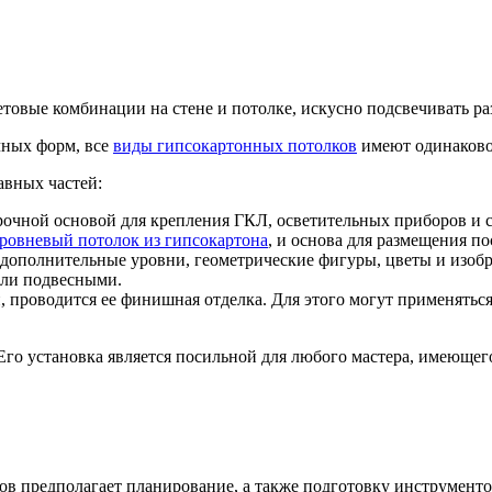
товые комбинации на стене и потолке, искусно подсвечивать ра
чных форм, все
виды гипсокартонных потолков
имеют одинаково
авных частей:
рочной основой для крепления ГКЛ, осветительных приборов и с
ровневый потолок из гипсокартона
, и основа для размещения п
дополнительные уровни, геометрические фигуры, цветы и изоб
или подвесными.
проводится ее финишная отделка. Для этого могут применяться к
 Его установка является посильной для любого мастера, имеюще
ов предполагает планирование, а также подготовку инструменто