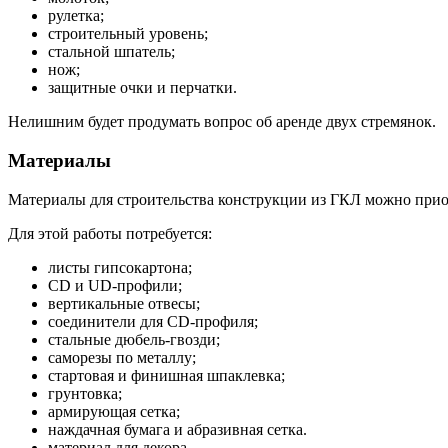
рулетка;
строительный уровень;
стальной шпатель;
нож;
защитные очки и перчатки.
Нелишним будет продумать вопрос об аренде двух стремянок.
Материалы
Материалы для строительства конструкции из ГКЛ можно прио
Для этой работы потребуется:
листы гипсокартона;
CD и UD-профили;
вертикальные отвесы;
соединители для CD-профиля;
стальные дюбель-гвозди;
саморезы по металлу;
стартовая и финишная шпаклевка;
грунтовка;
армирующая сетка;
наждачная бумага и абразивная сетка.
материал для декора.