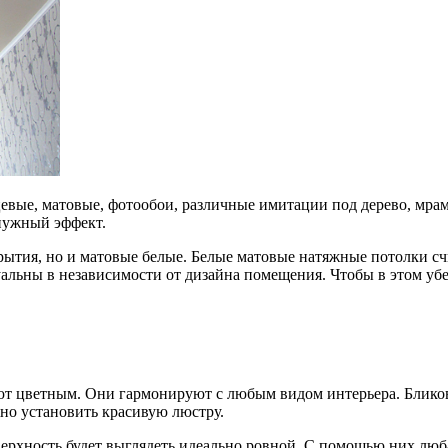
цевые, матовые, фотообои, различные имитации под дерево, мра
нужный эффект.
ытия, но и матовые белые. Белые матовые натяжные потолки счи
ктуальны в независимости от дизайна помещения. Чтобы в этом уб
ют цветным. Они гармонируют с любым видом интерьера. Бликов
жно установить красивую люстру.
рхность будет выглядеть идеально ровной. С помощью них любая