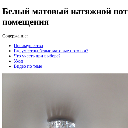
Белый матовый натяжной пото
помещения
Содержание:
Преимущества
Где уместны белые матовые потолки?
Что учесть при выборе?
Уход
Видео по теме