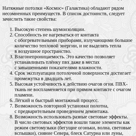
Натяжные потолки «Космос» (Галактика) обладают рядом
несомненных преимуществ. В список достоинств, следует
зачислить такие свойства:
Высокую степень шумоизоляции.
Способность не нагреваться от контакта
с обогревательными приборами, излучающими большое
количество тепловой энергии, и не выделять тепла
в воздушное пространство.
Влагонепроницаемость. Это качество позволяет
устанавливать плёнку пвх даже в местах
с завышенными показателями влажности.
Срок эксплуатации потолочной поверхности достигает
промежутка в двадцать лет.
Высокая устойчивость к действию очагов огня. ПВХ-
ткань не воспламеняется при прямом контакте с очагом
пламени.
Лёгкий и быстрый монтажный процесс.
Возможность повторной установки полотна,
с предварительным проведением демонтажа.
Возможность использовать разные световые эффекты.
В число световых эффектов вошли такие элементы как
режим светомузыки (бегущие огоньки, волна, световые
вспышки), сияние Севера, блеск Сатурна или луны,