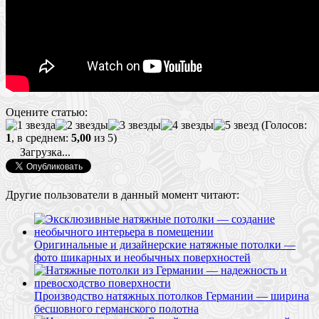
Оцените статью:
(Голосов:
1
, в среднем:
5,00
из 5)
Загрузка...
Другие пользователи в данный момент читают:
Оригинальные и дизайнерские натяжные потолки —
фото шикарных и необычных поверхностей
Производство натяжных потолков Германии — ширина
бесшовного германского полотна