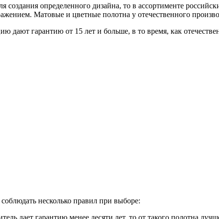
для создания определенного дизайна, то в ассортименте российс
тражением. Матовые и цветные полотна у отечественного произв
цию дают гарантию от 15 лет и больше, в то время, как отечест
соблюдать несколько правил при выборе:
ль дает гарантию менее десяти лет, то от такого полотна лучше 